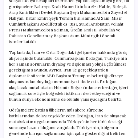
sosyal medya hesapları üzerinden yapılan açıklamaya göre, bu
görüşmelere Bahreyn Kralı Hamed bin İsa Al-i Halife, Birleşik
Arap Emirlikleri Devlet Başkanı Şeyh Muhammed bin Zayed Al
Nahyan, Katar Emiri Şeyh Temim bin Hamad Al Sani, Mısır
Cumhurbaşkanı Abdülfettah es-Sisi, Suudi Arabistan Veliaht
Prensi Muhammed bin Selman, Ürdün Kralı II. Abdullah ve
Pakistan Genelkurmay Başkanı Asım Münir gibi önemli
isimler katıldı.
Toplantıda, İran ve Orta Doğu’daki gelişmeler hakkında görüş
alışverişinde bulunuldu. Cumhurbaşkanı Erdoğan, Türkiye’nin
her zaman sorunların diyalog ve diplomasi yoluyla çözülmesi
gerektiğini savundu. Ayrıca, İran ile gerçekleştirilen
diplomatik sürecin ABD Başkanı Trump’ın belirttiği düzeye
ulaşmasından duyduğu memnuniyeti ifade etti. Erdoğan,
ulaşılacak mutabakatın Hürmüz Boğazı’ndan serbest geçişleri
sağlamak suretiyle bölgedeki istikrarı destekleyeceğini ve
bunun dünya ekonomisine de olumlu yansıyacağını belirtti.
Görüşmelere katılan ülkelerin müzakere sürecine
katkılarından dolayı teşekkür eden Erdoğan, İran ile oluşacak
mutabakatın uygulanmasında Türkiye’nin her türlü desteği
sunmaya hazır olduğunu vurguladı. Türkiye’nin, bölgenin
genelinde barışın sağlanması için çaba gösterdiğini belirten