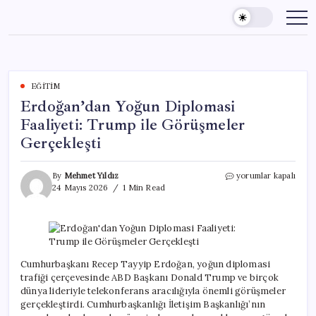
Skip
to
content
EĞITIM
Erdoğan’dan Yoğun Diplomasi
Faaliyeti: Trump ile Görüşmeler
Gerçekleşti
Erdoğan’dan
By
Mehmet Yıldız
yorumlar kapalı
Yoğun
24 Mayıs 2026
1 Min Read
Diplomasi
Faaliyeti:
Trump
ile
Görüşmeler
Gerçekleşti
Cumhurbaşkanı Recep Tayyip Erdoğan, yoğun diplomasi
için
trafiği çerçevesinde ABD Başkanı Donald Trump ve birçok
dünya lideriyle telekonferans aracılığıyla önemli görüşmeler
gerçekleştirdi. Cumhurbaşkanlığı İletişim Başkanlığı’nın