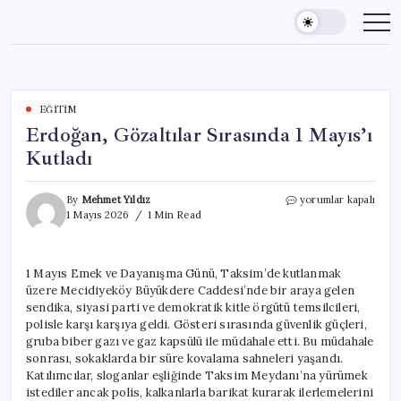
Skip
to
content
EĞITIM
Erdoğan, Gözaltılar Sırasında 1 Mayıs’ı
Kutladı
Erdoğan,
By
Mehmet Yıldız
yorumlar kapalı
Gözaltılar
1 Mayıs 2026
1 Min Read
Sırasında
1
Mayıs’ı
1 Mayıs Emek ve Dayanışma Günü, Taksim’de kutlanmak
Kutladı
üzere Mecidiyeköy Büyükdere Caddesi’nde bir araya gelen
için
sendika, siyasi parti ve demokratik kitle örgütü temsilcileri,
polisle karşı karşıya geldi. Gösteri sırasında güvenlik güçleri,
gruba biber gazı ve gaz kapsülü ile müdahale etti. Bu müdahale
sonrası, sokaklarda bir süre kovalama sahneleri yaşandı.
Katılımcılar, sloganlar eşliğinde Taksim Meydanı’na yürümek
istediler ancak polis, kalkanlarla barikat kurarak ilerlemelerini