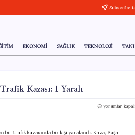
Subscribe t
ĞİTİM
EKONOMİ
SAĞLIK
TEKNOLOJİ
TANI
Trafik Kazası: 1 Yaralı
Elazığ-
yorumlar kapal
Diyarbakır
Karayolu’nda
Trafik
Kazası:
bir trafik kazasında bir kişi yaralandı. Kaza, Paşa