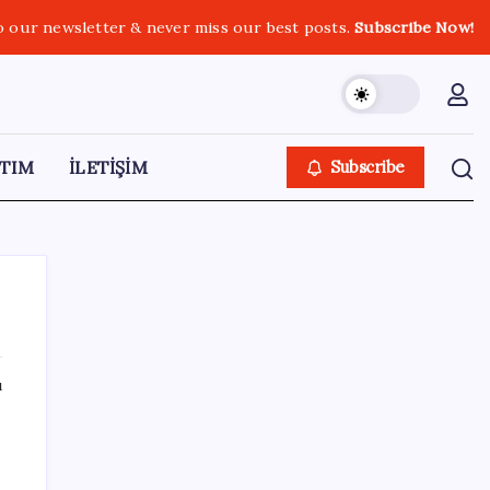
o our newsletter & never miss our best posts.
Subscribe Now!
TIM
İLETİŞİM
Subscribe
ı
SON YAZILAR
Redmi 17 ve 17 5G 7.500 mAh Batarya ile
Tanıtıldı