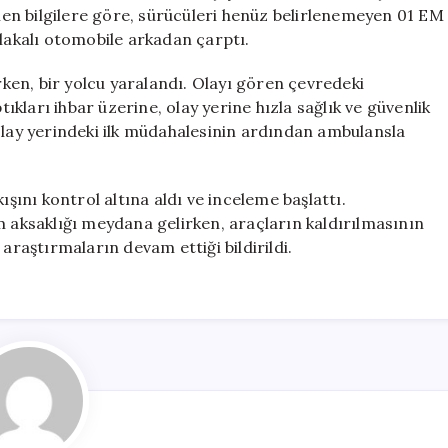
1
ilen bilgilere göre, sürücüleri henüz belirlenemeyen 01 EM
Yaralı
plakalı otomobile arkadan çarptı.
için
en, bir yolcu yaralandı. Olayı gören çevredeki
tıkları ihbar üzerine, olay yerine hızla sağlık ve güvenlik
in olay yerindeki ilk müdahalesinin ardından ambulansla
ışını kontrol altına aldı ve inceleme başlattı.
m aksaklığı meydana gelirken, araçların kaldırılmasının
araştırmaların devam ettiği bildirildi.