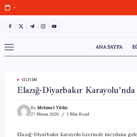
Skip
-
to
content
https://www.facebook.com/
https://twitter.com/
https://t.me/
https://www.instagram.com/
https://youtube.com/
ANA SAYFA
E
EĞITIM
Elazığ-Diyarbakır Karayolu’nda 
By
Mehmet Yıldız
27 Nisan 2026
1 Min Read
Elazığ-Diyarbakır karayolu üzerinde meydana gelen 