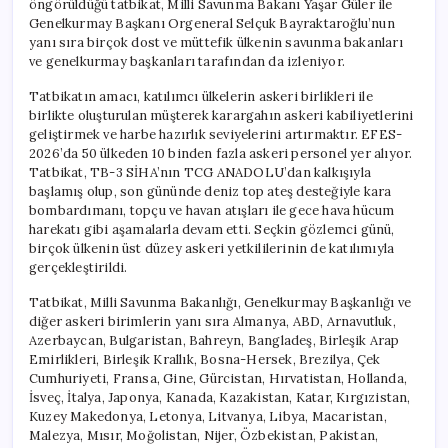
öngörüldüğü tatbikat, Milli Savunma Bakanı Yaşar Güler ile
Tatbikatı
Genelkurmay Başkanı Orgeneral Selçuk Bayraktaroğlu’nun
İzledi
yanı sıra birçok dost ve müttefik ülkenin savunma bakanları
için
ve genelkurmay başkanları tarafından da izleniyor.
Tatbikatın amacı, katılımcı ülkelerin askeri birlikleri ile
birlikte oluşturulan müşterek karargahın askeri kabiliyetlerini
geliştirmek ve harbe hazırlık seviyelerini artırmaktır. EFES-
2026’da 50 ülkeden 10 binden fazla askeri personel yer alıyor.
Tatbikat, TB-3 SİHA’nın TCG ANADOLU’dan kalkışıyla
başlamış olup, son gününde deniz top ateş desteğiyle kara
bombardımanı, topçu ve havan atışları ile gece hava hücum
harekatı gibi aşamalarla devam etti. Seçkin gözlemci günü,
birçok ülkenin üst düzey askeri yetkililerinin de katılımıyla
gerçekleştirildi.
Tatbikat, Milli Savunma Bakanlığı, Genelkurmay Başkanlığı ve
diğer askeri birimlerin yanı sıra Almanya, ABD, Arnavutluk,
Azerbaycan, Bulgaristan, Bahreyn, Bangladeş, Birleşik Arap
Emirlikleri, Birleşik Krallık, Bosna-Hersek, Brezilya, Çek
Cumhuriyeti, Fransa, Gine, Gürcistan, Hırvatistan, Hollanda,
İsveç, İtalya, Japonya, Kanada, Kazakistan, Katar, Kırgızistan,
Kuzey Makedonya, Letonya, Litvanya, Libya, Macaristan,
Malezya, Mısır, Moğolistan, Nijer, Özbekistan, Pakistan,