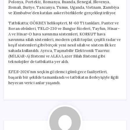
Polonya, Portekiz, Romanya, Ruanda, Senegal, Slovenya,
Somali, Suriye, Tanzanya, Tunus, Uganda, Vietnam, Zambiya
ve Zimbabve’den katılan askeri birliklerle gerçekleştiriliyor.
Tatbikatta; GÖKBEY helikopteri, M-60 T1 tankları, Panter ve
Boran obüsleri, TRLG-230 ve Sungur füzeleri, Tayfun, Hisar-
A ve Hisar-O hava savunma sistemleri, KORKUT hava
savunma silah sistemleri, modern çekili toplar, çeşitli radar ve
keşif sistemleri gibi birçok yeni nesil silah ve sistem ilk kez
sahada kullanıldı. Ayrıca, Taşınabilir Elektronik Taarruz
(MİLKAR-A) Sistemi ve ALKA Lazer Silah Sistemi gibi
teknolojiler de tatbikatta yer aldı.
EFES-2026’nın seçkin gözlemci günü gece faaliyetleri,
başarılı bir şekilde tamamlandı ve tatbikatın ilerleyişiyle ilgili
heyecan verici anlar yaşandı.