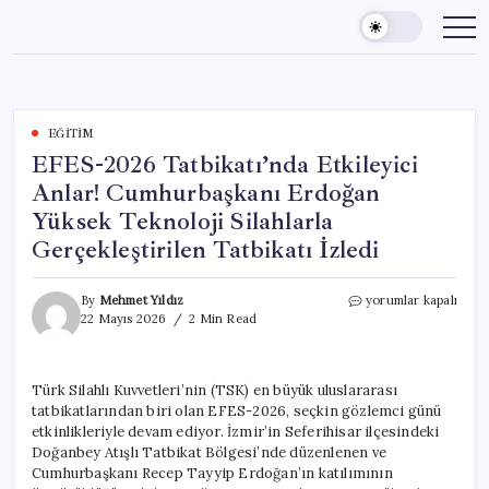
Skip
to
content
EĞITIM
EFES-2026 Tatbikatı’nda Etkileyici
Anlar! Cumhurbaşkanı Erdoğan
Yüksek Teknoloji Silahlarla
Gerçekleştirilen Tatbikatı İzledi
EFES-
By
Mehmet Yıldız
yorumlar kapalı
2026
22 Mayıs 2026
2 Min Read
Tatbikatı’nda
Etkileyici
Anlar!
Türk Silahlı Kuvvetleri’nin (TSK) en büyük uluslararası
Cumhurbaşkanı
tatbikatlarından biri olan EFES-2026, seçkin gözlemci günü
Erdoğan
Yüksek
etkinlikleriyle devam ediyor. İzmir’in Seferihisar ilçesindeki
Teknoloji
Doğanbey Atışlı Tatbikat Bölgesi’nde düzenlenen ve
Silahlarla
Cumhurbaşkanı Recep Tayyip Erdoğan’ın katılımının
Gerçekleştirilen