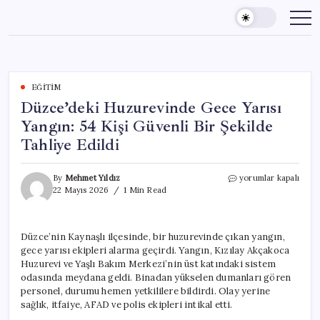
Skip
to
content
EĞITIM
Düzce’deki Huzurevinde Gece Yarısı
Yangın: 54 Kişi Güvenli Bir Şekilde
Tahliye Edildi
Düzce’deki
By
Mehmet Yıldız
yorumlar kapalı
Huzurevinde
22 Mayıs 2026
1 Min Read
Gece
Yarısı
Yangın:
Düzce’nin Kaynaşlı ilçesinde, bir huzurevinde çıkan yangın,
54
gece yarısı ekipleri alarma geçirdi. Yangın, Kızılay Akçakoca
Kişi
Güvenli
Huzurevi ve Yaşlı Bakım Merkezi’nin üst katındaki sistem
Bir
odasında meydana geldi. Binadan yükselen dumanları gören
Şekilde
personel, durumu hemen yetkililere bildirdi. Olay yerine
Tahliye
sağlık, itfaiye, AFAD ve polis ekipleri intikal etti.
Edildi