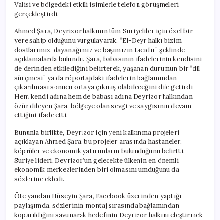
Valisi ve bölgedeki etkili isimlerle telefon görüşmeleri
gerçekleştirdi.
Ahmed Şara, Deyrizor halkının tüm Suriyeliler için özel bir
yere sahip olduğunu vurgulayarak, “El-Deyr halkı bizim
dostlarımız, dayanağımız ve başımızın tacıdır” şeklinde
açıklamalarda bulundu. Şara, babasının ifadelerinin kendisini
de derinden etkilediğini belirterek, yaşanan durumun bir “dil
sürçmesi” ya da röportajdaki ifadelerin bağlamından
çıkarılması sonucu ortaya çıkmış olabileceğini dile getirdi.
Hem kendi adına hem de babası adına Deyrizor halkından
özür dileyen Şara, bölgeye olan sevgi ve saygısının devam
ettiğini ifade etti.
Bununla birlikte, Deyrizor için yeni kalkınma projeleri
açıklayan Ahmed Şara, bu projeler arasında hastaneler,
köprüler ve ekonomik yatırımların bulunduğunu belirtti.
Suriye lideri, Deyrizor’un gelecekte ülkenin en önemli
ekonomik merkezlerinden biri olmasını umduğunu da
sözlerine ekledi.
Öte yandan Hüseyin Şara, Facebook üzerinden yaptığı
paylaşımda, sözlerinin montaj sırasında bağlamından
koparıldığını savunarak hedefinin Deyrizor halkını eleştirmek