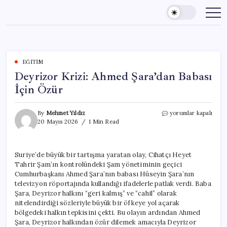
Skip
to
content
EĞITIM
Deyrizor Krizi: Ahmed Şara’dan Babası
İçin Özür
Deyrizor
By
Mehmet Yıldız
yorumlar kapalı
Krizi:
20 Mayıs 2026
1 Min Read
Ahmed
Şara’dan
Babası
Suriye’de büyük bir tartışma yaratan olay, Cihatçı Heyet
İçin
Tahrir Şam’ın kontrolündeki Şam yönetiminin geçici
Özür
için
Cumhurbaşkanı Ahmed Şara’nın babası Hüseyin Şara’nın
televizyon röportajında kullandığı ifadelerle patlak verdi. Baba
Şara, Deyrizor halkını “geri kalmış” ve “cahil” olarak
nitelendirdiği sözleriyle büyük bir öfkeye yol açarak
bölgedeki halkın tepkisini çekti. Bu olayın ardından Ahmed
Şara, Deyrizor halkından özür dilemek amacıyla Deyrizor