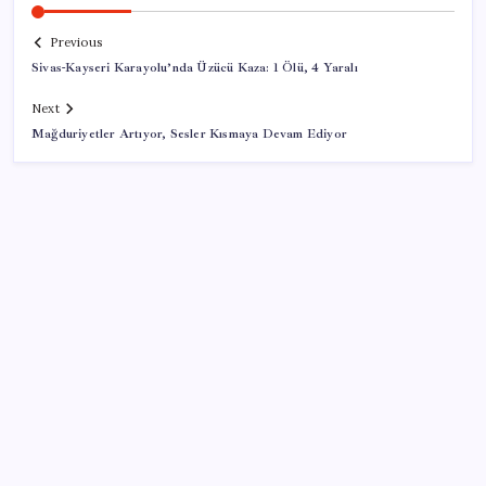
Previous
Sivas-Kayseri Karayolu’nda Üzücü Kaza: 1 Ölü, 4 Yaralı
Next
Mağduriyetler Artıyor, Sesler Kısmaya Devam Ediyor
SON YAZILAR
Erdoğan’dan Suudi Arabistan’a günübirlik çalışma
ziyareti
20.000 TL Altına Satın Alınabilecek Fiyat