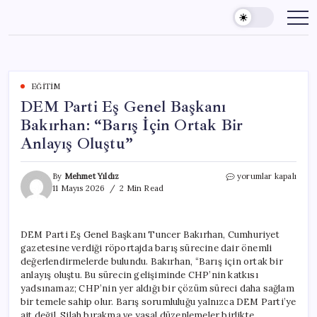
Skip
to
content
EĞITIM
DEM Parti Eş Genel Başkanı
Bakırhan: “Barış İçin Ortak Bir
Anlayış Oluştu”
DEM
By
Mehmet Yıldız
yorumlar kapalı
Parti
11 Mayıs 2026
2 Min Read
Eş
Genel
Başkanı
DEM Parti Eş Genel Başkanı Tuncer Bakırhan, Cumhuriyet
Bakırhan:
gazetesine verdiği röportajda barış sürecine dair önemli
“Barış
İçin
değerlendirmelerde bulundu. Bakırhan, “Barış için ortak bir
Ortak
anlayış oluştu. Bu sürecin gelişiminde CHP’nin katkısı
Bir
yadsınamaz; CHP’nin yer aldığı bir çözüm süreci daha sağlam
Anlayış
bir temele sahip olur. Barış sorumluluğu yalnızca DEM Parti’ye
Oluştu”
ait değil. Silah bırakma ve yasal düzenlemeler birlikte