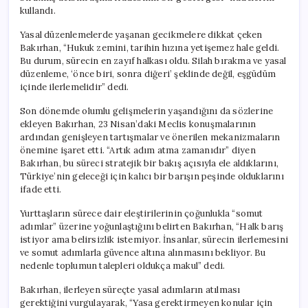
kullandı.
Yasal düzenlemelerde yaşanan gecikmelere dikkat çeken
Bakırhan, “Hukuk zemini, tarihin hızına yetişemez hale geldi.
Bu durum, sürecin en zayıf halkası oldu. Silah bırakma ve yasal
düzenleme, ‘önce biri, sonra diğeri’ şeklinde değil, eşgüdüm
içinde ilerlemelidir” dedi.
Son dönemde olumlu gelişmelerin yaşandığını da sözlerine
ekleyen Bakırhan, 23 Nisan’daki Meclis konuşmalarının
ardından genişleyen tartışmalar ve önerilen mekanizmaların
önemine işaret etti. “Artık adım atma zamanıdır” diyen
Bakırhan, bu süreci stratejik bir bakış açısıyla ele aldıklarını,
Türkiye’nin geleceği için kalıcı bir barışın peşinde olduklarını
ifade etti.
Yurttaşların sürece dair eleştirilerinin çoğunlukla “somut
adımlar” üzerine yoğunlaştığını belirten Bakırhan, “Halk barış
istiyor ama belirsizlik istemiyor. İnsanlar, sürecin ilerlemesini
ve somut adımlarla güvence altına alınmasını bekliyor. Bu
nedenle toplumun talepleri oldukça makul” dedi.
Bakırhan, ilerleyen süreçte yasal adımların atılması
gerektiğini vurgulayarak, “Yasa gerektirmeyen konular için