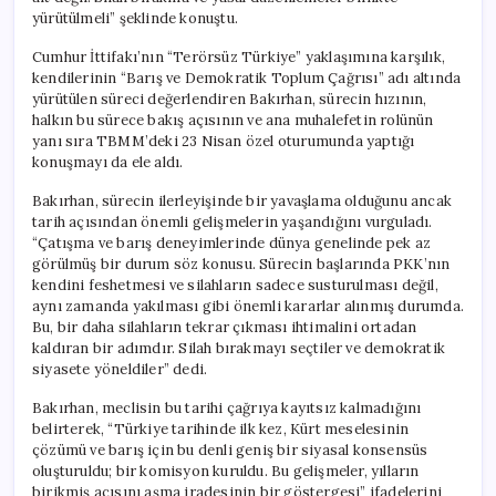
için
yürütülmeli” şeklinde konuştu.
Cumhur İttifakı’nın “Terörsüz Türkiye” yaklaşımına karşılık,
kendilerinin “Barış ve Demokratik Toplum Çağrısı” adı altında
yürütülen süreci değerlendiren Bakırhan, sürecin hızının,
halkın bu sürece bakış açısının ve ana muhalefetin rolünün
yanı sıra TBMM’deki 23 Nisan özel oturumunda yaptığı
konuşmayı da ele aldı.
Bakırhan, sürecin ilerleyişinde bir yavaşlama olduğunu ancak
tarih açısından önemli gelişmelerin yaşandığını vurguladı.
“Çatışma ve barış deneyimlerinde dünya genelinde pek az
görülmüş bir durum söz konusu. Sürecin başlarında PKK’nın
kendini feshetmesi ve silahların sadece susturulması değil,
aynı zamanda yakılması gibi önemli kararlar alınmış durumda.
Bu, bir daha silahların tekrar çıkması ihtimalini ortadan
kaldıran bir adımdır. Silah bırakmayı seçtiler ve demokratik
siyasete yöneldiler” dedi.
Bakırhan, meclisin bu tarihi çağrıya kayıtsız kalmadığını
belirterek, “Türkiye tarihinde ilk kez, Kürt meselesinin
çözümü ve barış için bu denli geniş bir siyasal konsensüs
oluşturuldu; bir komisyon kuruldu. Bu gelişmeler, yılların
birikmiş acısını aşma iradesinin bir göstergesi” ifadelerini