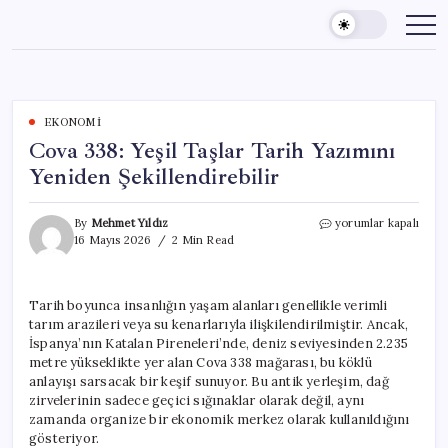
Skip
to
content
EKONOMI
Cova 338: Yeşil Taşlar Tarih Yazımını
Yeniden Şekillendirebilir
Cova
By
Mehmet Yıldız
yorumlar kapalı
338:
16 Mayıs 2026
2 Min Read
Yeşil
Taşlar
Tarih
Tarih boyunca insanlığın yaşam alanları genellikle verimli
Yazımını
tarım arazileri veya su kenarlarıyla ilişkilendirilmiştir. Ancak,
Yeniden
Şekillendirebilir
İspanya’nın Katalan Pireneleri’nde, deniz seviyesinden 2.235
için
metre yükseklikte yer alan Cova 338 mağarası, bu köklü
anlayışı sarsacak bir keşif sunuyor. Bu antik yerleşim, dağ
zirvelerinin sadece geçici sığınaklar olarak değil, aynı
zamanda organize bir ekonomik merkez olarak kullanıldığını
gösteriyor.