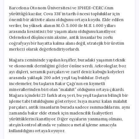
Barcelona Otonom Üniversitesi ve IPHES-CERCA’nın
yürüttüğü kazılar, Cova 338’in tarih öncesi topluluklar için
önemli bir aktivite alanı olduğunu ortaya koydu. Elde edilen
veriler, bu yüksek alanın M.Ö. 5.000 ile M.S. 1.000 yılları
arasında kesintisiz bir yaşam alanı olduğunu kanıtlıyor.
Geleneksel düşüncenin aksine, antik insanlar bu zorlu
coğrafyayı bir hayatta kalma alanı değil, stratejik bir üretim
merkezi olarak değerlendiriyorlardı.
Mağara zemininde yapılan keşifler, buradaki yaşamın teknik
ve ekonomik derinliğini gözler önüne serdi. Arkeologlar, boz
ayı dişleri, seramik parçaları ve zarif deniz kabuğu kolyeleri
arasında yaklaşık 200 adet yeşil taş buldular. Detaylı
incelemeler, bu taşların Bakır Çağı’nın en kıymetli
minerallerinden biri olan “malahit” olduğunu ortaya çıkardı.
Mağara içindeki 23 farklı ateş yeri, bu yeşil taşların bilinçli bir
işleme tabi tutulduğunu gösteriyor. Isıya maruz kalan malahit
parçaları, antik insanların burada sadece ısınmadıklarını, aynı
zamanda bakır elde etmek için madencilik faaliyetleri
yürüttüklerini kanıtlıyor. Diğer eşyaların yanmamış olması,
ateşin kontrol altında ve yalnızca metal işleme amacıyla
kullanıldığını ortaya koyuyor.