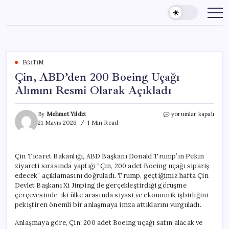
Skip
to
content
EĞITIM
Çin, ABD’den 200 Boeing Uçağı
Alımını Resmi Olarak Açıkladı
Çin,
By
Mehmet Yıldız
yorumlar kapalı
ABD’den
21 Mayıs 2026
1 Min Read
200
Boeing
Uçağı
Çin Ticaret Bakanlığı, ABD Başkanı Donald Trump’ın Pekin
Alımını
ziyareti sırasında yaptığı “Çin, 200 adet Boeing uçağı sipariş
Resmi
Olarak
edecek” açıklamasını doğruladı. Trump, geçtiğimiz hafta Çin
Açıkladı
Devlet Başkanı Xi Jinping ile gerçekleştirdiği görüşme
için
çerçevesinde, iki ülke arasında siyasi ve ekonomik işbirliğini
pekiştiren önemli bir anlaşmaya imza attıklarını vurguladı.
Anlaşmaya göre, Çin, 200 adet Boeing uçağı satın alacak ve