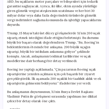
ABD, bu uçakların motor parçaları ve bileşenleri için tedarik
garantisi sağlayacak. Ayrıca, iki ülke, ekim ayında yürürlüğe
giren gümrük vergisi ateşkesinin uzatılması ve her biri 30
milyar dolar veya daha fazla değerindeki ürünlerde gümrük
vergi indirimleri sağlama konusunda da işbirliği yapacaklarını
duyurdu.
Trump, 15 Mayıs’taki üst düzey görüşmelerde Xi’nin 200 uçak
sipariş etmek istediğini ifade ettiğini belirtmişti. Bu durumu
büyük bir başarı olarak değerlendiren Trump, “Bu, Boeing’in
beklentilerinin ötesinde bir anlaşma. 200 büyük uçağın
siparişi, büyük bir istihdam anlamına geliyor” şeklinde
konuştu. Ancak, anlaşmanın teslimat tarihlerine ve uçak
modellerine dair herhangi bir detay verilmedi.
Boeing ise yaptığı açıklamada, “Çin pazarının Boeing uçak
siparişlerine yeniden açılması için çok başarılı bir ziyaret
gerçekleştirdik. İlk aşamada 200 uçaklık bir taahhüt aldık ve ek
siparişlerin gelmesini bekliyoruz” ifadelerine yer verdi.
Bu anlaşmanın duyurusunun, Xi’nin Rusya Devlet Başkanı
Vladimir Putin ile görüşmesi sırasında yapılması ise dikkat
çekici bir detay olarak öne çıktı.