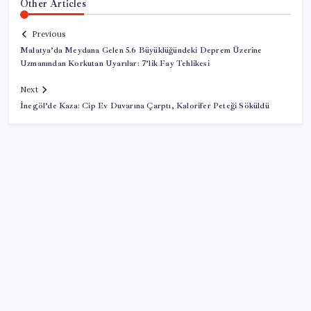
Other Articles
Previous
Malatya’da Meydana Gelen 5.6 Büyüklüğündeki Deprem Üzerine
Uzmanından Korkutan Uyarılar: 7’lik Fay Tehlikesi
Next
İnegöl’de Kaza: Cip Ev Duvarına Çarptı, Kalorifer Peteği Söküldü
SON YAZILAR
20.000 TL Altına Satın Alınabilecek Fiyat
Performans 6 Tablet!