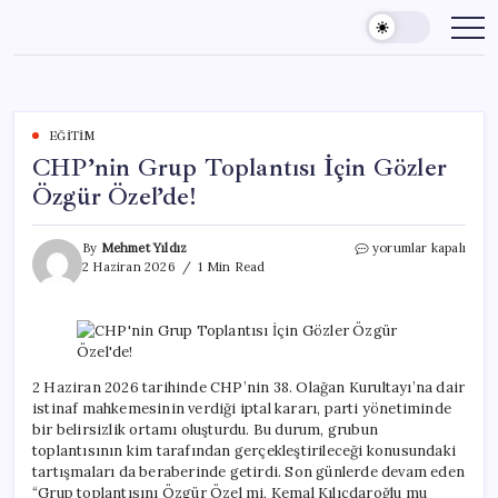
Skip
to
content
EĞITIM
CHP’nin Grup Toplantısı İçin Gözler
Özgür Özel’de!
CHP’nin
By
Mehmet Yıldız
yorumlar kapalı
Grup
2 Haziran 2026
1 Min Read
Toplantısı
İçin
Gözler
Özgür
Özel’de!
için
2 Haziran 2026 tarihinde CHP’nin 38. Olağan Kurultayı’na dair
istinaf mahkemesinin verdiği iptal kararı, parti yönetiminde
bir belirsizlik ortamı oluşturdu. Bu durum, grubun
toplantısının kim tarafından gerçekleştirileceği konusundaki
tartışmaları da beraberinde getirdi. Son günlerde devam eden
“Grup toplantısını Özgür Özel mi, Kemal Kılıçdaroğlu mu