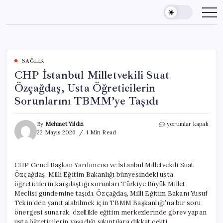
Skip
to
content
SAĞLIK
CHP İstanbul Milletvekili Suat
Özçağdaş, Usta Öğreticilerin
Sorunlarını TBMM’ye Taşıdı
CHP
By
Mehmet Yıldız
yorumlar kapalı
İstanbul
22 Mayıs 2026
1 Min Read
Milletvekili
Suat
Özçağdaş,
CHP Genel Başkan Yardımcısı ve İstanbul Milletvekili Suat
Usta
Özçağdaş, Milli Eğitim Bakanlığı bünyesindeki usta
Öğreticilerin
Sorunlarını
öğreticilerin karşılaştığı sorunları Türkiye Büyük Millet
TBMM’ye
Meclisi gündemine taşıdı. Özçağdaş, Milli Eğitim Bakanı Yusuf
Taşıdı
Tekin’den yanıt alabilmek için TBMM Başkanlığı’na bir soru
için
önergesi sunarak, özellikle eğitim merkezlerinde görev yapan
usta öğreticilerin yaşadığı sıkıntılara dikkat çekti.