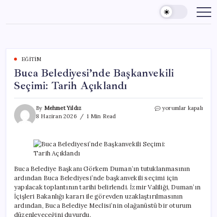
Skip
to
content
EĞITIM
Buca Belediyesi’nde Başkanvekili
Seçimi: Tarih Açıklandı
Buca
By
Mehmet Yıldız
yorumlar kapalı
Belediyesi’nde
8 Haziran 2026
1 Min Read
Başkanvekili
Seçimi:
Tarih
Açıklandı
için
Buca Belediye Başkanı Görkem Duman’ın tutuklanmasının
ardından Buca Belediyesi’nde başkanvekili seçimi için
yapılacak toplantının tarihi belirlendi. İzmir Valiliği, Duman’ın
İçişleri Bakanlığı kararı ile görevden uzaklaştırılmasının
ardından, Buca Belediye Meclisi’nin olağanüstü bir oturum
düzenleyeceğini duyurdu.