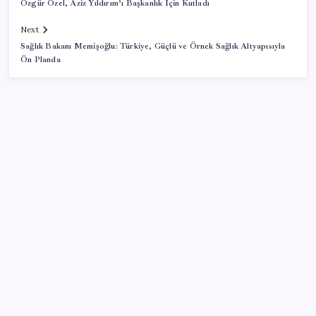
Özgür Özel, Aziz Yıldırım’ı Başkanlık İçin Kutladı
Next
Sağlık Bakanı Memişoğlu: Türkiye, Güçlü ve Örnek Sağlık Altyapısıyla
Ön Planda
SON YAZILAR
iPhone ve Windows Arasında Kopyala Yapıştır
Dönemi Başlıyor
5 kilometrede köşeyi dönecekler
Tesla Model Y İlanına 325 Bin TL Ceza Kesildi