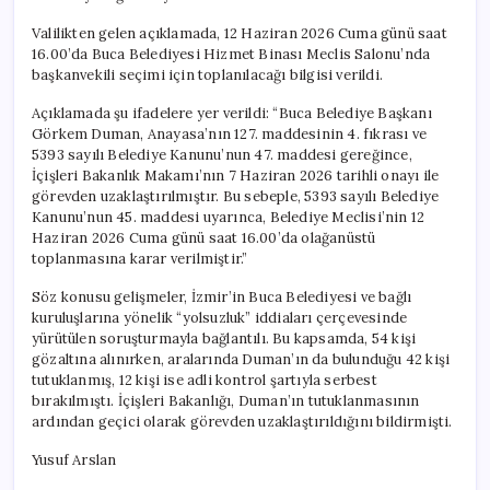
Valilikten gelen açıklamada, 12 Haziran 2026 Cuma günü saat
16.00’da Buca Belediyesi Hizmet Binası Meclis Salonu’nda
başkanvekili seçimi için toplanılacağı bilgisi verildi.
Açıklamada şu ifadelere yer verildi: “Buca Belediye Başkanı
Görkem Duman, Anayasa’nın 127. maddesinin 4. fıkrası ve
5393 sayılı Belediye Kanunu’nun 47. maddesi gereğince,
İçişleri Bakanlık Makamı’nın 7 Haziran 2026 tarihli onayı ile
görevden uzaklaştırılmıştır. Bu sebeple, 5393 sayılı Belediye
Kanunu’nun 45. maddesi uyarınca, Belediye Meclisi’nin 12
Haziran 2026 Cuma günü saat 16.00’da olağanüstü
toplanmasına karar verilmiştir.”
Söz konusu gelişmeler, İzmir’in Buca Belediyesi ve bağlı
kuruluşlarına yönelik “yolsuzluk” iddiaları çerçevesinde
yürütülen soruşturmayla bağlantılı. Bu kapsamda, 54 kişi
gözaltına alınırken, aralarında Duman’ın da bulunduğu 42 kişi
tutuklanmış, 12 kişi ise adli kontrol şartıyla serbest
bırakılmıştı. İçişleri Bakanlığı, Duman’ın tutuklanmasının
ardından geçici olarak görevden uzaklaştırıldığını bildirmişti.
Yusuf Arslan