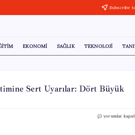
Subscribe t
ĞİTİM
EKONOMİ
SAĞLIK
TEKNOLOJİ
TANI
timine Sert Uyarılar: Dört Büyük
Bilge
yorumlar kapal
Yılmaz’dan
Ekonomi
Yönetimine