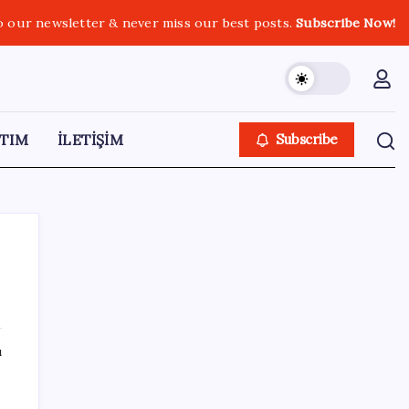
o our newsletter & never miss our best posts.
Subscribe Now!
TIM
İLETİŞİM
Subscribe
SON YAZILAR
ı
20.000 TL Altına Satın Alınabilecek Fiyat
Performans 6 Tablet!