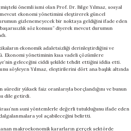
Sert
mişteki önemli ismi olan Prof. Dr. Bilge Yılmaz, sosyal
Uyarılar:
mevcut ekonomi yönetimini eleştirerek güncel
Dört
 durumun gizlenemeyecek bir noktaya geldiğini ifade eden
Büyük
r başarısızlık söz konusu” diyerek mevcut durumun
Tehdit
dı.
Açıklandı
için
ikaların ekonomik adaletsizliği derinleştirdiğini ve
. Ekonomi yönetiminin kısa vadeli çözümlere
nin geleceğini ciddi şekilde tehdit ettiğini iddia etti.
u söyleyen Yılmaz, eleştirilerini dört ana başlık altında
un süredir yüksek faiz oranlarıyla borçlandığını ve bunun
 dile getirdi.
Lirası’nın suni yöntemlerle değerli tutulduğunu ifade eden
algalanmalara yol açabileceğini belirtti.
ygulanan makroekonomik kararların gerçek sektörde