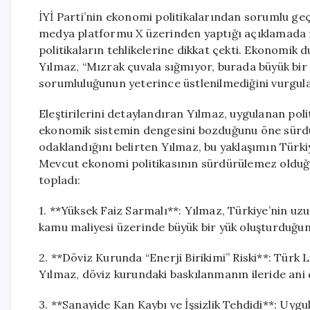
İYİ Parti’nin ekonomi politikalarından sorumlu geç
medya platformu X üzerinden yaptığı açıklamada 
politikaların tehlikelerine dikkat çekti. Ekonomik
Yılmaz, “Mızrak çuvala sığmıyor, burada büyük bi
sorumluluğunun yeterince üstlenilmediğini vurgula
Eleştirilerini detaylandıran Yılmaz, uygulanan polit
ekonomik sistemin dengesini bozduğunu öne sürdü
odaklandığını belirten Yılmaz, bu yaklaşımın Türkiye’
Mevcut ekonomi politikasının sürdürülemez olduğun
topladı:
1. **Yüksek Faiz Sarmalı**: Yılmaz, Türkiye’nin uz
kamu maliyesi üzerinde büyük bir yük oluşturduğunu
2. **Döviz Kurunda “Enerji Birikimi” Riski**: Türk 
Yılmaz, döviz kurundaki baskılanmanın ileride ani d
3. **Sanayide Kan Kaybı ve İşsizlik Tehdidi**: U