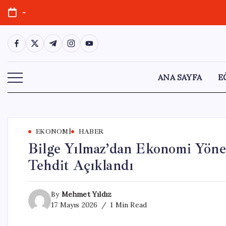
Skip
-
to
content
https://www.facebook.com/
https://twitter.com/
https://t.me/
https://www.instagram.com/
https://youtube.com/
ANA SAYFA
E
EKONOMI
HABER
Bilge Yılmaz’dan Ekonomi Yöne
Tehdit Açıklandı
By
Mehmet Yıldız
17 Mayıs 2026
1 Min Read