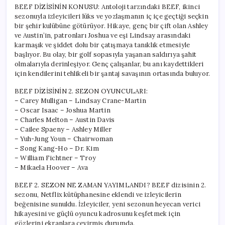
için
BEEF DİZİSİNİN KONUSU: Antoloji tarzındaki BEEF, ikinci
sezonuyla izleyicileri lüks ve yozlaşmanın iç içe geçtiği seçkin
bir şehir kulübüne götürüyor. Hikaye, genç bir çift olan Ashley
ve Austin’in, patronları Joshua ve eşi Lindsay arasındaki
karmaşık ve şiddet dolu bir çatışmaya tanıklık etmesiyle
başlıyor. Bu olay, bir golf sopasıyla yaşanan saldırıya şahit
olmalarıyla derinleşiyor. Genç çalışanlar, bu anı kaydettikleri
için kendilerini tehlikeli bir şantaj savaşının ortasında buluyor.
BEEF DİZİSİNİN 2. SEZON OYUNCULARI:
– Carey Mulligan – Lindsay Crane-Martin
– Oscar Isaac – Joshua Martin
– Charles Melton – Austin Davis
– Cailee Spaeny – Ashley Miller
– Yuh-Jung Youn – Chairwoman
– Song Kang-Ho – Dr. Kim
– William Fichtner – Troy
– Mikaela Hoover – Ava
BEEF 2. SEZON NE ZAMAN YAYIMLANDI? BEEF dizisinin 2.
sezonu, Netflix kütüphanesine eklendi ve izleyicilerin
beğenisine sunuldu. İzleyiciler, yeni sezonun heyecan verici
hikayesini ve güçlü oyuncu kadrosunu keşfetmek için
gözlerini ekranlara çevirmiş durumda.