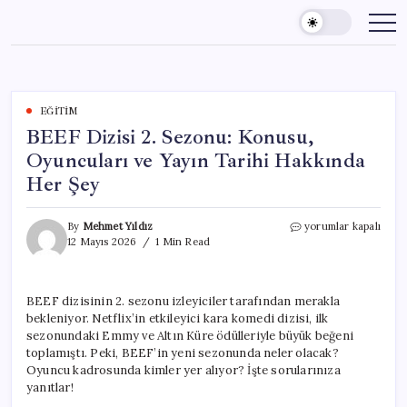
Skip
to
content
EĞITIM
BEEF Dizisi 2. Sezonu: Konusu,
Oyuncuları ve Yayın Tarihi Hakkında
Her Şey
BEEF
By
Mehmet Yıldız
yorumlar kapalı
Dizisi
12 Mayıs 2026
1 Min Read
2.
Sezonu:
Konusu,
BEEF dizisinin 2. sezonu izleyiciler tarafından merakla
Oyuncuları
bekleniyor. Netflix’in etkileyici kara komedi dizisi, ilk
ve
Yayın
sezonundaki Emmy ve Altın Küre ödülleriyle büyük beğeni
Tarihi
toplamıştı. Peki, BEEF’in yeni sezonunda neler olacak?
Hakkında
Oyuncu kadrosunda kimler yer alıyor? İşte sorularınıza
Her
yanıtlar!
Şey