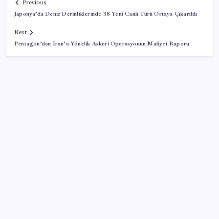
Previous
Japonya’da Deniz Derinliklerinde 38 Yeni Canlı Türü Ortaya Çıkarıldı
Next
Pentagon’dan İran’a Yönelik Askeri Operasyonun Maliyet Raporu
SON YAZILAR
Erdoğan’dan Suudi Arabistan’a günübirlik çalışma
ziyareti
20.000 TL Altına Satın Alınabilecek Fiyat
Performans 6 Tablet!