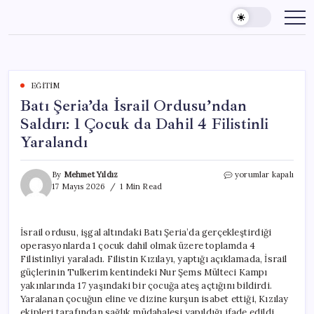
Skip
to
content
EĞITIM
Batı Şeria’da İsrail Ordusu’ndan
Saldırı: 1 Çocuk da Dahil 4 Filistinli
Yaralandı
Batı
By
Mehmet Yıldız
yorumlar kapalı
Şeria’da
17 Mayıs 2026
1 Min Read
İsrail
Ordusu’ndan
Saldırı:
İsrail ordusu, işgal altındaki Batı Şeria’da gerçekleştirdiği
1
operasyonlarda 1 çocuk dahil olmak üzere toplamda 4
Çocuk
da
Filistinliyi yaraladı. Filistin Kızılayı, yaptığı açıklamada, İsrail
Dahil
güçlerinin Tulkerim kentindeki Nur Şems Mülteci Kampı
4
yakınlarında 17 yaşındaki bir çocuğa ateş açtığını bildirdi.
Filistinli
Yaralanan çocuğun eline ve dizine kurşun isabet ettiği, Kızılay
Yaralandı
ekipleri tarafından sağlık müdahalesi yapıldığı ifade edildi.