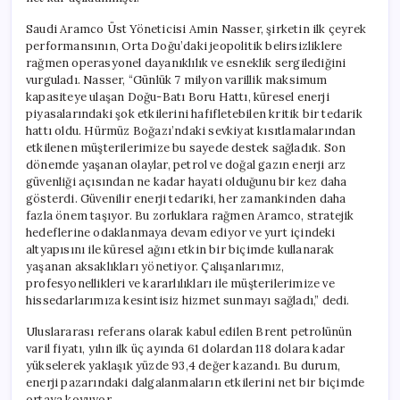
Saudi Aramco Üst Yöneticisi Amin Nasser, şirketin ilk çeyrek
performansının, Orta Doğu’daki jeopolitik belirsizliklere
rağmen operasyonel dayanıklılık ve esneklik sergilediğini
vurguladı. Nasser, “Günlük 7 milyon varillik maksimum
kapasiteye ulaşan Doğu-Batı Boru Hattı, küresel enerji
piyasalarındaki şok etkilerini hafifletebilen kritik bir tedarik
hattı oldu. Hürmüz Boğazı’ndaki sevkiyat kısıtlamalarından
etkilenen müşterilerimize bu sayede destek sağladık. Son
dönemde yaşanan olaylar, petrol ve doğal gazın enerji arz
güvenliği açısından ne kadar hayati olduğunu bir kez daha
gösterdi. Güvenilir enerji tedariki, her zamankinden daha
fazla önem taşıyor. Bu zorluklara rağmen Aramco, stratejik
hedeflerine odaklanmaya devam ediyor ve yurt içindeki
altyapısını ile küresel ağını etkin bir biçimde kullanarak
yaşanan aksaklıkları yönetiyor. Çalışanlarımız,
profesyonellikleri ve kararlılıkları ile müşterilerimize ve
hissedarlarımıza kesintisiz hizmet sunmayı sağladı,” dedi.
Uluslararası referans olarak kabul edilen Brent petrolünün
varil fiyatı, yılın ilk üç ayında 61 dolardan 118 dolara kadar
yükselerek yaklaşık yüzde 93,4 değer kazandı. Bu durum,
enerji pazarındaki dalgalanmaların etkilerini net bir biçimde
ortaya koyuyor.