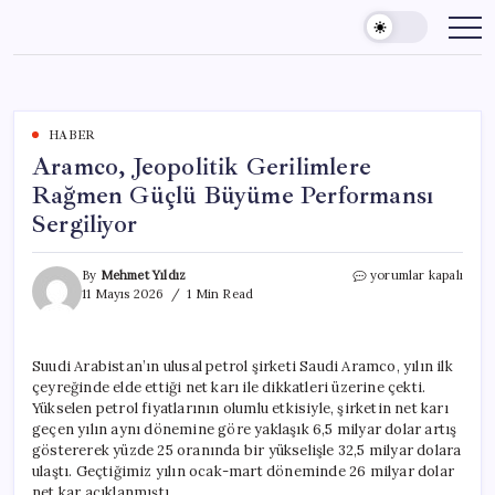
Skip
to
content
HABER
Aramco, Jeopolitik Gerilimlere
Rağmen Güçlü Büyüme Performansı
Sergiliyor
Aramco,
By
Mehmet Yıldız
yorumlar kapalı
Jeopolitik
11 Mayıs 2026
1 Min Read
Gerilimlere
Rağmen
Güçlü
Suudi Arabistan’ın ulusal petrol şirketi Saudi Aramco, yılın ilk
Büyüme
çeyreğinde elde ettiği net karı ile dikkatleri üzerine çekti.
Performansı
Sergiliyor
Yükselen petrol fiyatlarının olumlu etkisiyle, şirketin net karı
için
geçen yılın aynı dönemine göre yaklaşık 6,5 milyar dolar artış
göstererek yüzde 25 oranında bir yükselişle 32,5 milyar dolara
ulaştı. Geçtiğimiz yılın ocak-mart döneminde 26 milyar dolar
net kar açıklanmıştı.