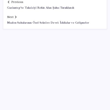
Previous
Gaziantep’te Taksiciyi Rehin Alan Şahıs Tutuklandı
Next
Maden Sahalarının Özel Sektöre Devri: İddialar ve Gelişmeler
SON YAZILAR
Bakan Yumaklı Güvenli Elektronik Küpe İzleme
Sistemi’ni tanıttı! “Her hayvanın dijital bir kimliği
olacak”
Açlık krizine karşı 9 sağlıklı kurtarıcı! Paketli