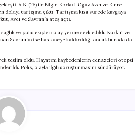
Hayatını
leşti. A.B. (25) ile Bilgin Korkut, Oğuz Avcı ve Emre
Kaybetti
n dolayı tartışma çıktı. Tartışma kısa sürede kavgaya
için
ut, Avcı ve Savran’a ateş açtı.
ğlık ve polis ekipleri olay yerine sevk edildi. Korkut ve
lanan Savran’ın ise hastaneye kaldırıldığı ancak burada da
rek teslim oldu. Hayatını kaybedenlerin cenazeleri otopsi
erildi. Polis, olayla ilgili soruşturmasını sürdürüyor.