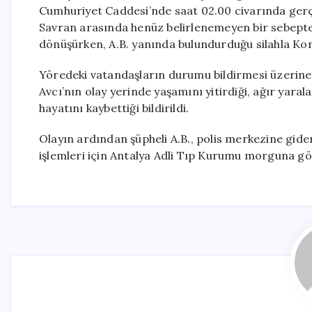
Cumhuriyet Caddesi’nde saat 02.00 civarında gerçek
Savran arasında henüz belirlenemeyen bir sebepte
dönüşürken, A.B. yanında bulundurduğu silahla Kork
Yöredeki vatandaşların durumu bildirmesi üzerine sa
Avcı’nın olay yerinde yaşamını yitirdiği, ağır yara
hayatını kaybettiği bildirildi.
Olayın ardından şüpheli A.B., polis merkezine gide
işlemleri için Antalya Adli Tıp Kurumu morguna gönd