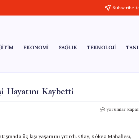
Subscribe t
ĞİTİM
EKONOMİ
SAĞLIK
TEKNOLOJİ
TANI
şi Hayatını Kaybetti
Antalya’da
yorumlar kapal
Silahlı
Kavga:
Üç
Kişi
atışmada üç kişi yaşamını yitirdi. Olay, Kökez Mahallesi,