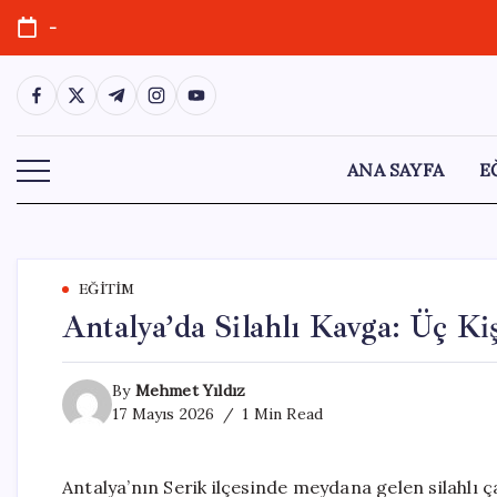
Skip
-
to
content
https://www.facebook.com/
https://twitter.com/
https://t.me/
https://www.instagram.com/
https://youtube.com/
ANA SAYFA
E
EĞITIM
Antalya’da Silahlı Kavga: Üç Ki
By
Mehmet Yıldız
17 Mayıs 2026
1 Min Read
Antalya’nın Serik ilçesinde meydana gelen silahlı ç