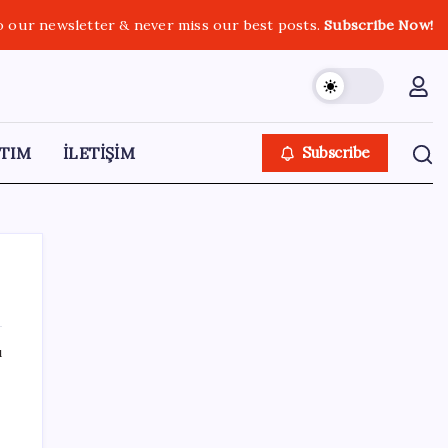
o our newsletter & never miss our best posts.
Subscribe Now!
TIM
İLETİŞİM
Subscribe
ı
SON YAZILAR
Erdoğan’dan Suudi Arabistan’a günübirlik
çalışma ziyareti