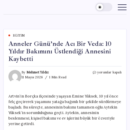
Skip
to
content
EĞITIM
Anneler Günü’nde Acı Bir Veda: 10
Yıldır Bakımını Üstlendiği Annesini
Kaybetti
Anneler
By
Mehmet Yıldız
yorumlar kapalı
Günü’nde
11 Mayıs 2026
1 Min Read
Acı
Bir
Veda:
Artvin’in Borçka ilçesinde yaşayan Emine Yüksek, 10 yıl önce
10
felç geçirerek yaşamını yatağa bağımlı bir şekilde sürdürmeye
Yıldır
Bakımını
başladı. Bu süreçte, annesinin bakımı tamamen oğlu Aytekin
Üstlendiği
Yüksek’in sorumluluğuna geçti. Aytekin, annesinin
Annesini
beslenmesi, kişisel bakımı ve ev işlerini büyük bir özveriyle
Kaybetti
yerine getirdi.
için