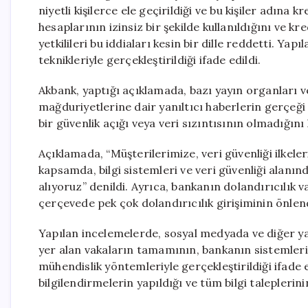
niyetli kişilerce ele geçirildiği ve bu kişiler adına 
hesaplarının izinsiz bir şekilde kullanıldığını ve k
yetkilileri bu iddiaları kesin bir dille reddetti. Ya
teknikleriyle gerçekleştirildiği ifade edildi.
Akbank, yaptığı açıklamada, bazı yayın organları v
mağduriyetlerine dair yanıltıcı haberlerin gerçeğ
bir güvenlik açığı veya veri sızıntısının olmadığını ke
Açıklamada, “Müşterilerimize, veri güvenliği ilkel
kapsamda, bilgi sistemleri ve veri güvenliği alanın
alıyoruz” denildi. Ayrıca, bankanın dolandırıcılık 
çerçevede pek çok dolandırıcılık girişiminin önlend
Yapılan incelemelerde, sosyal medyada ve diğer y
yer alan vakaların tamamının, bankanın sistemleriyl
mühendislik yöntemleriyle gerçekleştirildiği ifade 
bilgilendirmelerin yapıldığı ve tüm bilgi taleplerinin