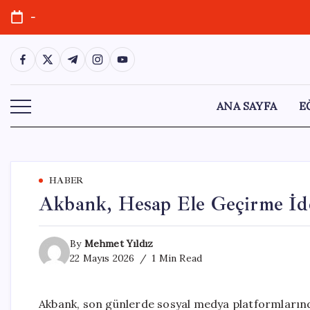
Skip
-
to
content
https://www.facebook.com/
https://twitter.com/
https://t.me/
https://www.instagram.com/
https://youtube.com/
ANA SAYFA
E
HABER
Akbank, Hesap Ele Geçirme İdd
By
Mehmet Yıldız
22 Mayıs 2026
1 Min Read
Akbank, son günlerde sosyal medya platformların