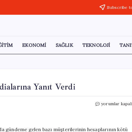
Subscribe t
ĞİTİM
EKONOMİ
SAĞLIK
TEKNOLOJİ
TANI
ialarına Yanıt Verdi
Akbank,
yorumlar kapal
Hesap
Ele
Geçirme
İddialarına
da gündeme gelen bazı müşterilerinin hesaplarının kötü