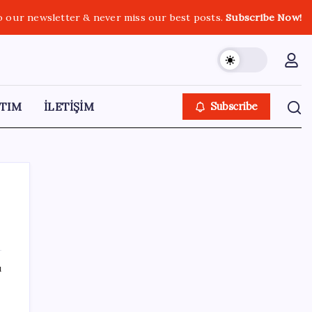
o our newsletter & never miss our best posts.
Subscribe Now!
TIM
İLETİŞİM
Subscribe
SON YAZILAR
ı
ING’den dolar/TL tahmini