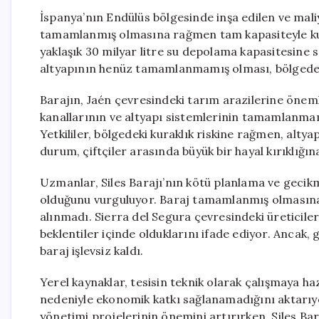
İspanya’nın Endülüs bölgesinde inşa edilen ve maliye
tamamlanmış olmasına rağmen tam kapasiteyle kul
yaklaşık 30 milyar litre su depolama kapasitesine s
altyapının henüz tamamlanmamış olması, bölgedeki 
Barajın, Jaén çevresindeki tarım arazilerine öneml
kanallarının ve altyapı sistemlerinin tamamlanmama
Yetkililer, bölgedeki kuraklık riskine rağmen, altyapı 
durum, çiftçiler arasında büyük bir hayal kırıklığına
Uzmanlar, Siles Barajı’nın kötü planlama ve gecikmi
olduğunu vurguluyor. Baraj tamamlanmış olmasına 
alınmadı. Sierra del Segura çevresindeki üreticile
beklentiler içinde olduklarını ifade ediyor. Ancak
baraj işlevsiz kaldı.
Yerel kaynaklar, tesisin teknik olarak çalışmaya ha
nedeniyle ekonomik katkı sağlanamadığını aktarıyor
yönetimi projelerinin önemini artırırken, Siles Ba