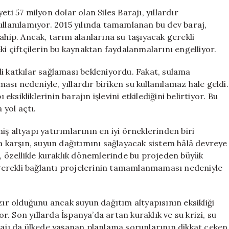
Sadece
ti 57 milyon dolar olan Siles Barajı, yıllardır
Bekliyor:
lanılamıyor. 2015 yılında tamamlanan bu dev baraj,
57
ahip. Ancak, tarım alanlarına su taşıyacak gerekli
Milyon
çiftçilerin bu kaynaktan faydalanmalarını engelliyor.
Dolarlık
Siles
i katkılar sağlaması bekleniyordu. Fakat, sulama
Barajı
sı nedeniyle, yıllardır biriken su kullanılamaz hale geldi.
Hala
eksikliklerinin barajın işlevini etkilediğini belirtiyor. Bu
Faaliyete
Geçmedi
 yol açtı.
için
ş altyapı yatırımlarının en iyi örneklerinden biri
karşın, suyun dağıtımını sağlayacak sistem hâlâ devreye
r, özellikle kuraklık dönemlerinde bu projeden büyük
, gerekli bağlantı projelerinin tamamlanmaması nedeniyle
zır olduğunu ancak suyun dağıtım altyapısının eksikliği
. Son yıllarda İspanya’da artan kuraklık ve su krizi, su
rajı da ülkede yaşanan planlama sorunlarının dikkat çeken