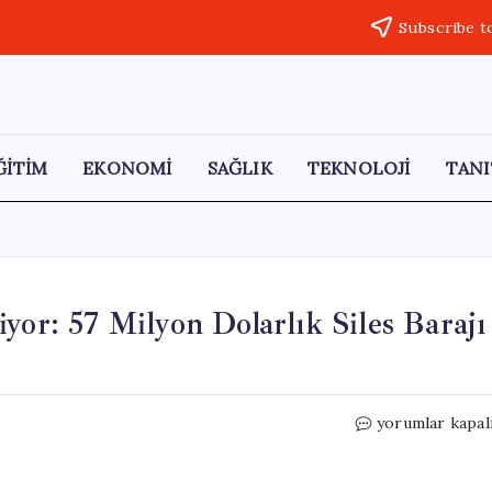
Subscribe t
ĞİTİM
EKONOMİ
SAĞLIK
TEKNOLOJİ
TANI
yor: 57 Milyon Dolarlık Siles Barajı
30
yorumlar kapal
Milyar
Litre
Su