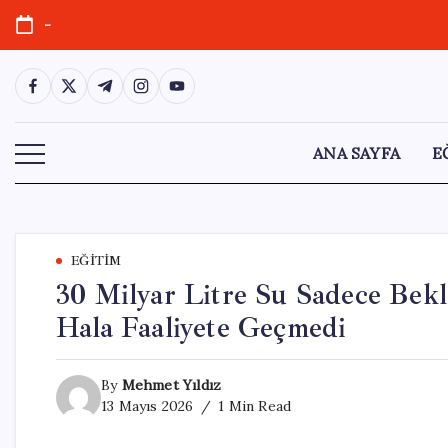
Skip
-
to
content
https://www.facebook.com/
https://twitter.com/
https://t.me/
https://www.instagram.com/
https://youtube.com/
ANA SAYFA
E
EĞITIM
30 Milyar Litre Su Sadece Bekli
Hala Faaliyete Geçmedi
By
Mehmet Yıldız
13 Mayıs 2026
1 Min Read