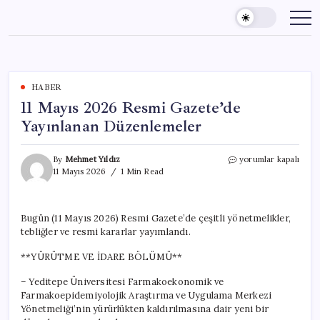
Skip
to
content
HABER
11 Mayıs 2026 Resmi Gazete’de
Yayınlanan Düzenlemeler
11
By
Mehmet Yıldız
yorumlar kapalı
Mayıs
11 Mayıs 2026
1 Min Read
2026
Resmi
Gazete’de
Bugün (11 Mayıs 2026) Resmi Gazete’de çeşitli yönetmelikler,
Yayınlanan
tebliğler ve resmi kararlar yayımlandı.
Düzenlemeler
için
**YÜRÜTME VE İDARE BÖLÜMÜ**
– Yeditepe Üniversitesi Farmakoekonomik ve
Farmakoepidemiyolojik Araştırma ve Uygulama Merkezi
Yönetmeliği’nin yürürlükten kaldırılmasına dair yeni bir