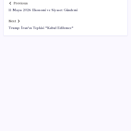
Previous
11 Mayıs 2026 Ekonomi ve Siyaset Gündemi
Next
Trump: İran’ın Tepkisi “Kabul Edilemez”
SON YAZILAR
ING’den dolar/TL tahmini
Eskişehir’de 2 belediye başkanı YENİ Parti’ye geçti
Redmi 17 ve 17 5G 7.500 mAh Batarya ile Tanıtıldı