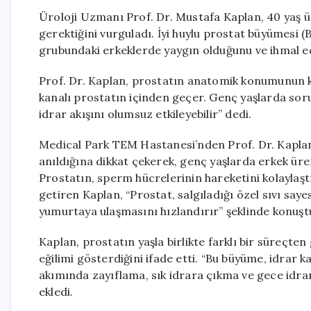
Üroloji Uzmanı Prof. Dr. Mustafa Kaplan, 40 yaş üz
gerektiğini vurguladı. İyi huylu prostat büyümesi (
grubundaki erkeklerde yaygın olduğunu ve ihmal edi
Prof. Dr. Kaplan, prostatın anatomik konumunun k
kanalı prostatın içinden geçer. Genç yaşlarda so
idrar akışını olumsuz etkileyebilir” dedi.
Medical Park TEM Hastanesi’nden Prof. Dr. Kaplan
anıldığına dikkat çekerek, genç yaşlarda erkek ür
Prostatın, sperm hücrelerinin hareketini kolaylaştı
getiren Kaplan, “Prostat, salgıladığı özel sıvı sa
yumurtaya ulaşmasını hızlandırır” şeklinde konuşt
Kaplan, prostatın yaşla birlikte farklı bir süreçten
eğilimi gösterdiğini ifade etti. “Bu büyüme, idrar k
akımında zayıflama, sık idrara çıkma ve gece idrar 
ekledi.