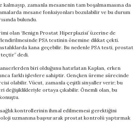
le kalmayıp, zamanla mesanenin tam boşalmamasına da
 aşamalarda mesane fonksiyonları bozulabilir ve bu durum
rısında bulundu.
erimi olan ‘Benign Prostat Hiperplazisi’ üzerine de
rlendirilmesinde PSA testinin önemine dikkat çekti.
alıklarda kana geçebilir. Bu nedenle PSA testi, prostat
teçtir” dedi.
anserlerden biri olduğunu hatırlatan Kaplan, erken
nca farklı işlevlere sahiptir. Gençken üreme sürecinde
isi olabilir. Vücut, zamanla çeşitli sinyaller verir; bu
ri değişiklikleriyle ortaya çıkabilir. Önemli olan, bu
 konuştu.
i sağlık kontrollerinin ihmal edilmemesi gerektiğini
 üroloji uzmanına başvurarak prostat kontrolü yaptırmak