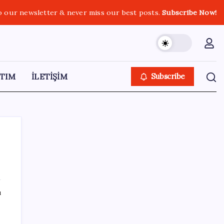
o our newsletter & never miss our best posts.
Subscribe Now!
TIM
İLETİŞİM
Subscribe
SON YAZILAR
ı
ING’den dolar/TL tahmini