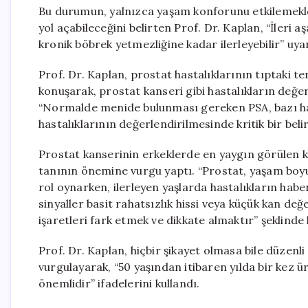
Bu durumun, yalnızca yaşam konforunu etkilemek
yol açabileceğini belirten Prof. Dr. Kaplan, “İleri
kronik böbrek yetmezliğine kadar ilerleyebilir” uya
Prof. Dr. Kaplan, prostat hastalıklarının tıptaki t
konuşarak, prostat kanseri gibi hastalıkların değe
“Normalde menide bulunması gereken PSA, bazı hast
hastalıklarının değerlendirilmesinde kritik bir belir
Prostat kanserinin erkeklerde en yaygın görülen k
tanının önemine vurgu yaptı. “Prostat, yaşam boyu
rol oynarken, ilerleyen yaşlarda hastalıkların haberc
sinyaller basit rahatsızlık hissi veya küçük kan değe
işaretleri fark etmek ve dikkate almaktır” şeklinde
Prof. Dr. Kaplan, hiçbir şikayet olmasa bile düzenl
vurgulayarak, “50 yaşından itibaren yılda bir kez
önemlidir” ifadelerini kullandı.