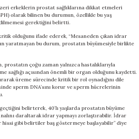
İçin
eri erkeklerin prostat sağlıklarına dikkat etmeleri
Prostat
BPH) olarak bilinen bu durumun, özellikle bu yaş
Sağlığının
lmemesi gerektiğini belirtti.
Önemi:
Kronik
ritik olduğunu ifade ederek, “Mesaneden çıkan idrar
Böbrek
run yaratmayan bu durum, prostatın büyümesiyle birlikte
Yetmezliği
Riski
için
, prostatın çoğu zaman yalnızca hastalıklarıyla
eme sağlığı açısından önemli bir organ olduğunu kaydetti.
rarak üreme sürecinde kritik bir rol oynadığını dile
yesinde sperm DNA’sını korur ve sperm hücrelerinin
u.
 geçtiğini belirterek, 40’lı yaşlarda prostatın büyüme
analını daraltarak idrar yapmayı zorlaştırabilir. İdrar
hissi gibi belirtiler baş göstermeye başlayabilir” diye