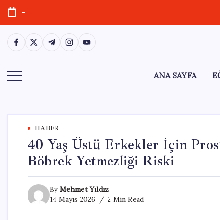
Skip
-
to
content
https://www.facebook.com/
https://twitter.com/
https://t.me/
https://www.instagram.com/
https://youtube.com/
ANA SAYFA
E
HABER
40 Yaş Üstü Erkekler İçin Pros
Böbrek Yetmezliği Riski
By
Mehmet Yıldız
14 Mayıs 2026
2 Min Read