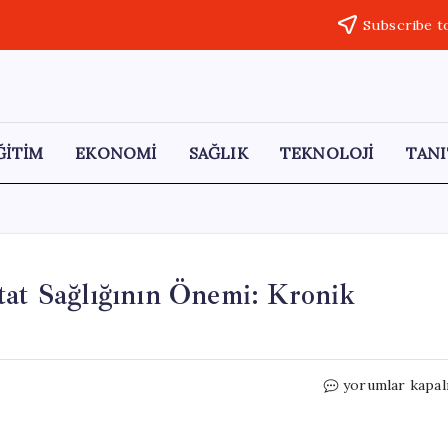
Subscribe t
ĞİTİM
EKONOMİ
SAĞLIK
TEKNOLOJİ
TANI
tat Sağlığının Önemi: Kronik
40
yorumlar kapal
Yaş
Üstü
Erkekler